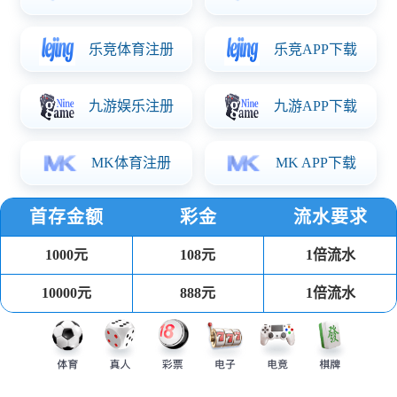
2026-06-06 15:03
66 次阅读
首页
/
体育头条
在克洛普宣布赛季末离任后，利物浦的帅位悬疑终于
尘埃落定。经过数周的全球筛选与深度谈判，俱乐部
官方正式宣布，西班牙少帅、现任伯恩茅斯主教练安
多尼·伊劳拉将成为红军新一任掌舵人。这位巴斯克战
术家被寄予厚望，任务清晰而艰巨：不仅要延续球队
的竞争力，更要重新带回克洛普时代标志性的“重金
属”足球风格。